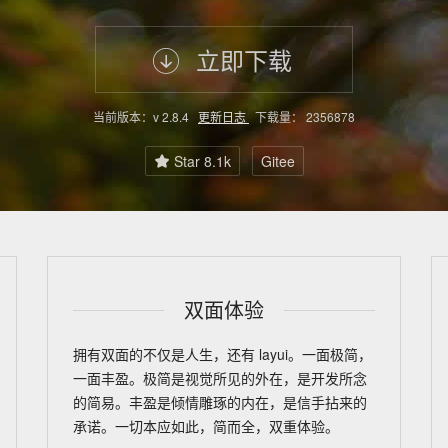
立即下载
当前版本：v
2.8.4
更新日志
下载量：
2356878
Star
8.1k
Gitee

双面体验
拥有双面的不仅是人生，还有 layui。一面极简，
一面丰盈。极简是视觉所见的外在，是开发所念
的简易。丰盈是倾情雕琢的内在，是信手拈来的
承诺。一切本应如此，简而全，双重体验。